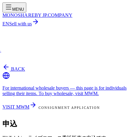
MENU
MONOSHARE
BY JP.COMPANY
EN
Sell with us
→
BACK
For international wholesale buyers —
this page is for individuals
selling their items. To buy wholesale, visit MWM.
VISIT MWM
CONSIGNMENT APPLICATION
申込