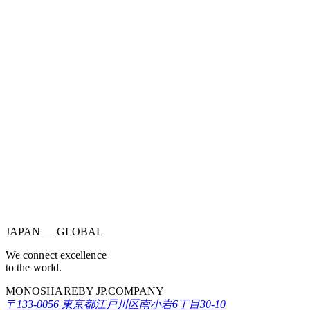
RETURNING
JAPAN — GLOBAL
We connect excellence
to the
world
.
MONOSHARE
BY JP.COMPANY
〒133-0056 東京都江戸川区南小岩6丁目30-10