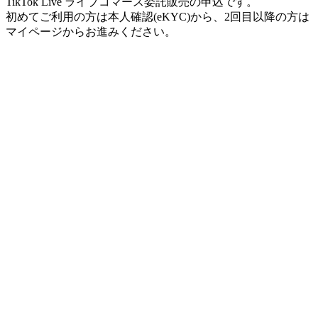
TikTok Live ライブコマース委託販売の申込です。
初めてご利用の方は本人確認(eKYC)から、2回目以降の方は
マイページからお進みください。
STEP 01 — FIRST TIME
01
身分証撮影
02
情報確認
03
商品情報